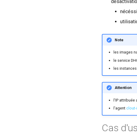
désactivati
nécéssi
utilisat
Note
les images n
le service D
les instance
Attention
l'IP attribué
l'agent
clout-i
Cas d'u