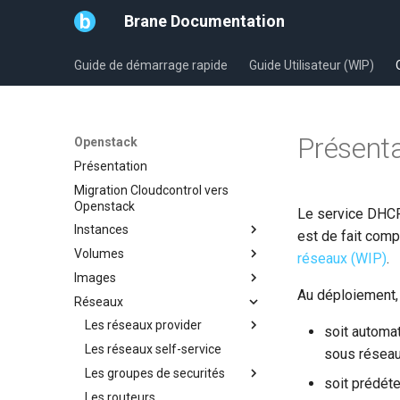
Brane Documentation
Guide de démarrage rapide
Guide Utilisateur (WIP)
Présenta
Openstack
Présentation
Migration Cloudcontrol vers
Openstack
Le service DHCP
Instances
est de fait com
Volumes
Créer une instance
réseaux (WIP)
.
Images
Administrer une instance (WIP)
Attacher un volume
Au déploiement, 
Réseaux
Redimensionner une instance
Créer un volume
Uploader une image
Les snapshots d'instance
Détacher un volume
Les formats d'images
Les réseaux provider
soit automa
Ajouter une clé ssh
Redimentionner un volume
Visibilité d'une image
Les réseaux self-service
Présentation
sous résea
L'agent cloud-init
Créer un snapshot de volume
Partager une image
Les groupes de securités
Lister les réseaux provider
soit prédéte
L'agent QEMU
Créer une image Windows
Les routeurs
Créer un réseau provider
Présentation