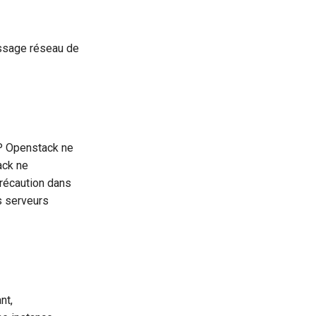
essage réseau de
CP Openstack ne
ack ne
récaution dans
s serveurs
nt,