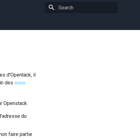
Type to start searching
s d'Opentack, il
ein des
sous
ar Openstack:
d'adresse du
on faire partie