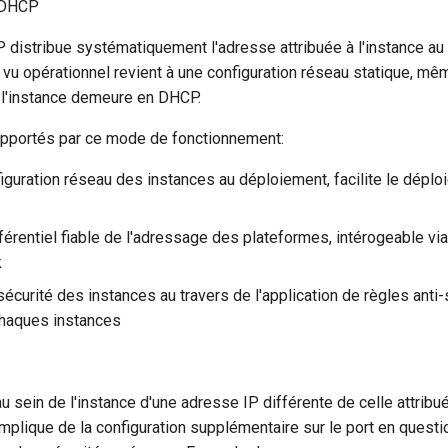
e DHCP
 distribue systématiquement l'adresse attribuée à l'instance au
e vu opérationnel revient à une configuration réseau statique, mêm
e l'instance demeure en DHCP.
pportés par ce mode de fonctionnement:
figuration réseau des instances au déploiement, facilite le dépl
éférentiel fiable de l'adressage des plateformes, intérogeable via
k
sécurité des instances au travers de l'application de règles anti
chaques instances
n au sein de l'instance d'une adresse IP différente de celle attribu
plique de la configuration supplémentaire sur le port en question