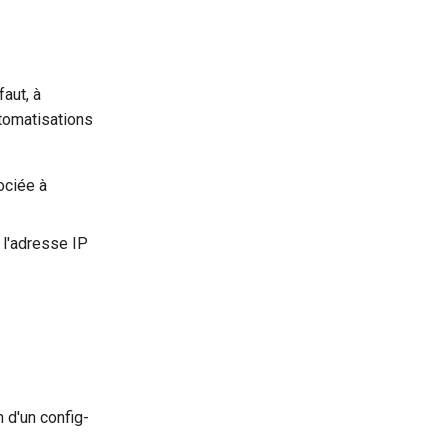
faut, à
utomatisations
ociée à
 l'adresse IP
n d'un config-