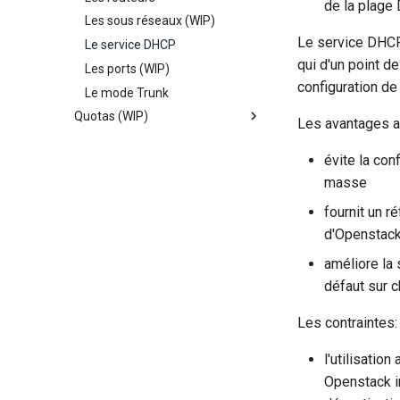
de la plag
Les sous réseaux (WIP)
Lien avec le CloudControl
Création
Le service DHCP
Le service DHCP
Partage
Modification
qui d'un point d
Les ports (WIP)
Créer un partage
configuration d
Le mode Trunk
Mettre à jour
Quotas (WIP)
Les avantages a
Présentation
évite la con
Modification
masse
fournit un r
d'Openstac
améliore la 
défaut sur 
Les contraintes:
l'utilisatio
Openstack im