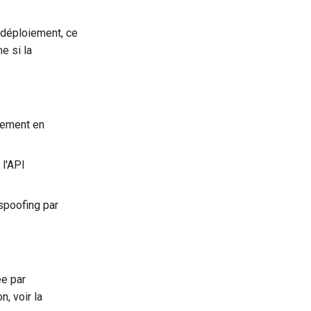
 déploiement, ce
e si la
oiement en
 l'API
-spoofing par
ée par
, voir la