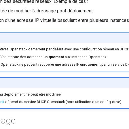
on des sécuritées réseaux. Exemple de cas :
tée de modifier l'adressage post déploiement
ion d'une adresse IP virtuelle basculant entre plusieurs instances
atives Openstack démarrent par défaut avec une configuration réseau en DHCP
HCP distribue des adresses
uniquement
aux instances Openstack
s Openstack ne peuvent recupérer une adresse IP
uniquement
par un service 
e au déploiement ne peut être modifiée
nit
dépend du service DHCP Openstack (hors utilisation d'un config-drive)
sage