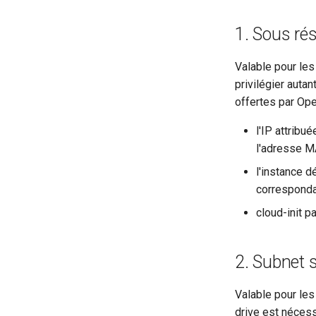
1. Sous r
Valable pour les
privilégier auta
offertes par Op
l'IP attrib
l'adresse M
l'instance d
correspond
cloud-init p
2. Subnet
Valable pour les 
drive est nécess