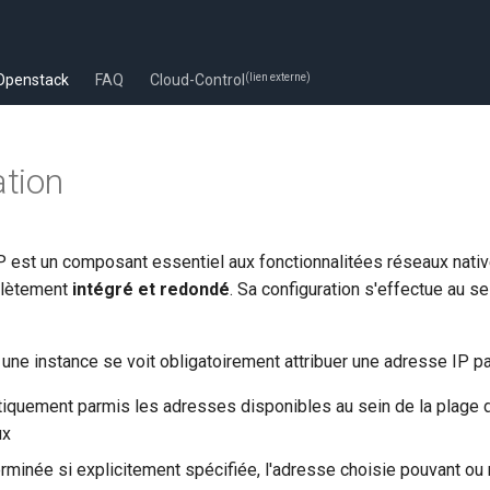
Openstack
FAQ
Cloud-Control
(lien externe)
tion
 est un composant essentiel aux fonctionnalitées réseaux native
plètement
intégré et redondé
. Sa configuration s'effectue au s
une instance se voit obligatoirement attribuer une adresse IP p
tiquement parmis les adresses disponibles au sein de la plage 
ux
rminée si explicitement spécifiée, l'adresse choisie pouvant ou n