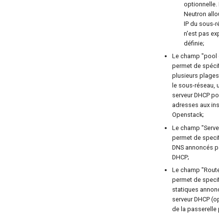
optionnelle.
Neutron allo
IP du sous-r
n'est pas ex
définie;
Le champ "pool 
permet de spécif
plusieurs plage
le sous-réseau, u
serveur DHCP pou
adresses aux in
Openstack;
Le champ "Serv
permet de specif
DNS annoncés pa
DHCP;
Le champ "Route
permet de specif
statiques annonc
serveur DHCP (op
de la passerelle 