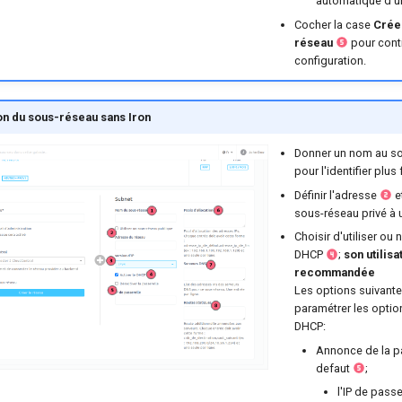
automatique d'u
Cocher la case
Crée
réseau
pour conti
configuration.
on du sous-réseau sans Iron
Donner un nom au s
pour l'identifier plus
Définir l'adresse
e
sous-réseau privé à u
Choisir d'utiliser ou 
DHCP
;
son utilisa
recommandée
Les options suivant
paramétrer les optio
DHCP:
Annonce de la pa
defaut
;
l'IP de passe