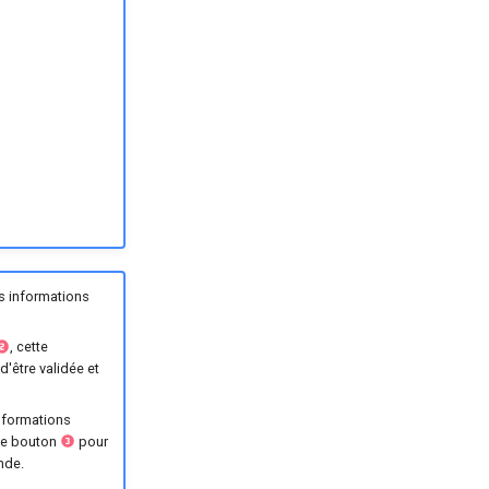
es informations
, cette
'être validée et
informations
 le bouton
pour
nde.