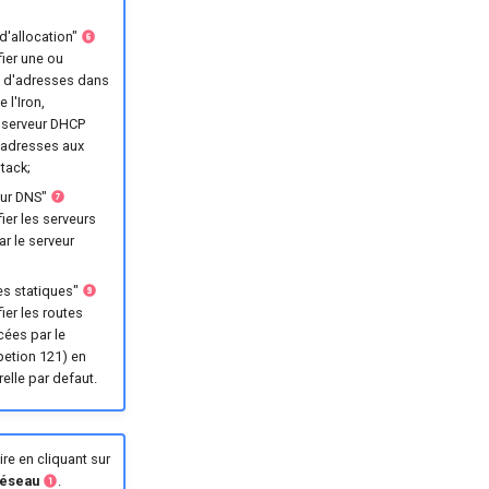
d'allocation"
ier une ou
s d'adresses dans
 l'Iron,
e serveur DHCP
 adresses aux
tack;
eur DNS"
ier les serveurs
r le serveur
s statiques"
ier les routes
ées par le
petion 121) en
elle par defaut.
re en cliquant sur
réseau
.