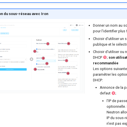
on du sous-réseau avec Iron
Donner un nom au s
pour l'identifier plus
Choisir d'utiliser un
publique et le sélec
Choisir d'utiliser ou 
DHCP
;
son utilisa
recommandée
Les options suivant
paramétrer les optio
DHCP:
Annonce de la pa
defaut
;
l'IP de passe
optionnelle.
Neutron allo
IP du sous-r
n'est pas ex