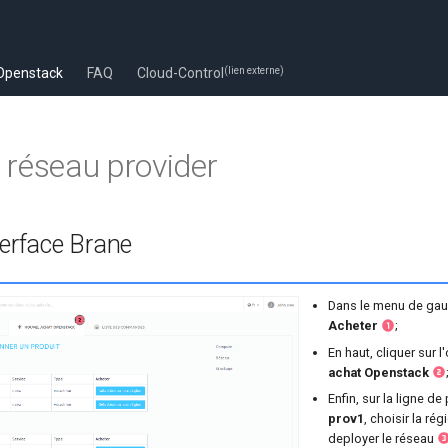
Openstack
FAQ
Cloud-Control
(lien externe)
 réseau provider
terface Brane
Dans le menu de gauc
Acheter
;
En haut, cliquer sur l
achat Openstack
Enfin, sur la ligne de
prov1
, choisir la rég
deployer le réseau