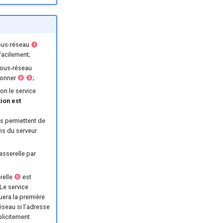
ous-réseau
 facilement;
 sous-réseau
tionner
;
non le service
tion est
es permettent de
ns du serveur
sserelle par
relle
est
 Le service
uera la première
éseau si l'adresse
plicitement