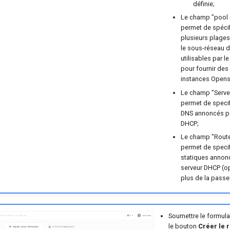
définie;
Le champ "pool 
permet de spécif
plusieurs plage
le sous-réseau de
utilisables par l
pour fournir des
instances Opens
Le champ "Serv
permet de specif
DNS annoncés pa
DHCP;
Le champ "Route
permet de specif
statiques annonc
serveur DHCP (o
plus de la passer
Soumettre le formulai
le bouton
Créer le 