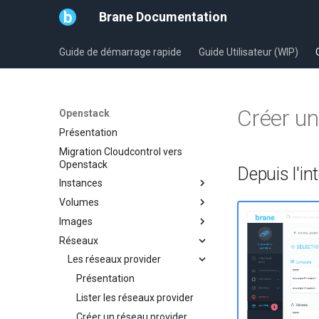
Brane Documentation
Guide de démarrage rapide
Guide Utilisateur (WIP)
Créer un
Openstack
Présentation
Migration Cloudcontrol vers
Openstack
Depuis l'in
Instances
Volumes
Créer une instance
Images
Administrer une instance (WIP)
Attacher un volume
Réseaux
Redimensionner une instance
Créer un volume
Uploader une image
Les snapshots d'instance
Détacher un volume
Les formats d'images
Les réseaux provider
Ajouter une clé ssh
Redimentionner un volume
Visibilité d'une image
Présentation
L'agent cloud-init
Créer un snapshot de volume
Partager une image
Lister les réseaux provider
L'agent QEMU
Créer une image Windows
Créer un réseau provider