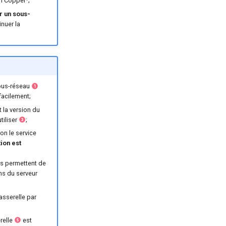
n Copper¹;
r un sous-
nuer la
ous-réseau
 facilement;
t la version du
tiliser
;
non le service
tion est
es permettent de
ns du serveur
sserelle par
relle
est