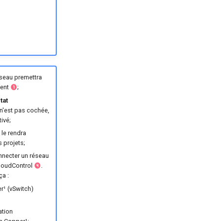
seau premettra
ment
;
tat
n'est pas cochée,
ivé;
 le rendra
 projets;
onnecter un réseau
CloudControl
.
ça :
r¹ (vSwitch)
ation