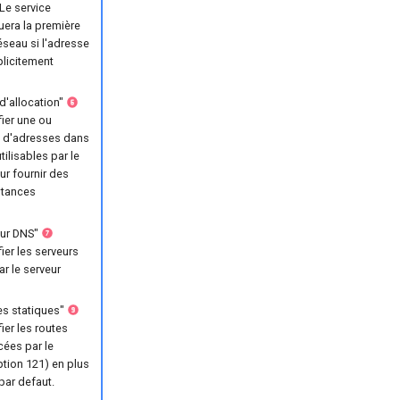
 Le service
uera la première
éseau si l'adresse
plicitement
d'allocation"
ier une ou
s d'adresses dans
tilisables par le
r fournir des
stances
eur DNS"
ier les serveurs
r le serveur
s statiques"
ier les routes
ées par le
tion 121) en plus
par defaut.