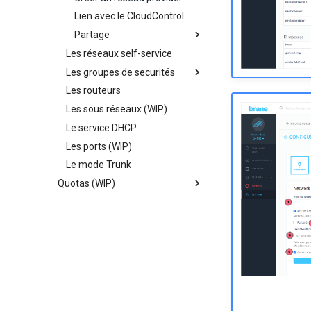
Lien avec le CloudControl
Partage
Les réseaux self-service
Créer un partage
Les groupes de securités
Mettre à jour
Les routeurs
Présentation
Les sous réseaux (WIP)
Création
Le service DHCP
Modification
Les ports (WIP)
Le mode Trunk
Quotas (WIP)
Présentation
Modification