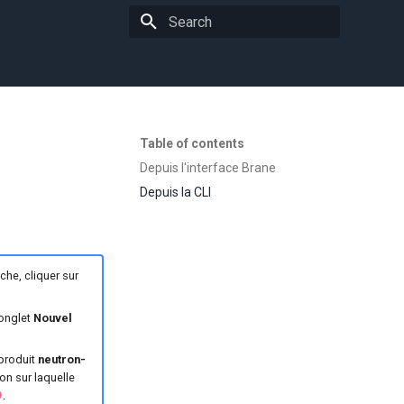
Type to start searching
Table of contents
Depuis l'interface Brane
Depuis la CLI
he, cliquer sur
'onglet
Nouvel
;
 produit
neutron-
ion sur laquelle
.