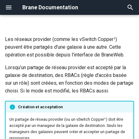
Brane Documentation
T
y
Les réseaux provider (comme les vSwitch Copper¹)
Guide Utilisateur
Créer une instance
Attacher un volume
Uploader une image
Présentation
Présentation
FAQ
Création d'un compte
Configurer votre Galaxy
p
peuvent être partagés d'une galaxie à une autre. Cette
e
opération est possible depuis l'interface de BraneWeb.
Compte
Administrer une instance
Créer un volume
Les formats d'images
Création
Modification
Gérer la sécurité de votre
Les différents rôles
(WIP)
compte
t
Lorsqu'un partage de réseau provider est accepté par la
Galaxy
Détacher un volume
Visibilité d'une image
Modification
Gérer les membres de votr
galaxie de destination, des RBACs (règle d'accès basée
o
Redimensionner une instance
Galaxy
sur un rôle) sont créées, en fonction des modes de partage
Redimentionner un volume
Partager une image
s
choisi. Si le mode est modifié, les RBACs aussi.
Les snapshots d'instance
t
Créer un snapshot de volume
Créer une image Windows
Création et acceptation
a
Ajouter une clé ssh
Un partage de réseau provider (ou un vSwitch Copper¹) doit être
r
L'agent cloud-init
accepté par un manageur de la galaxie de destination. Seuls les
manageurs des galaxies peuvent créer et accepter un partage de
t
ressources.