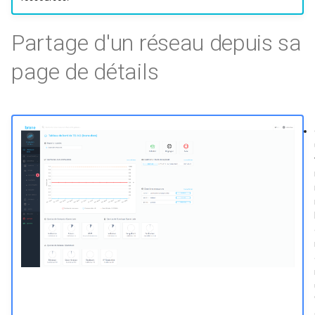
L'agent QEMU
s
Partage d'un réseau depuis sa
e
a
page de détails
r
c
h
i
n
g