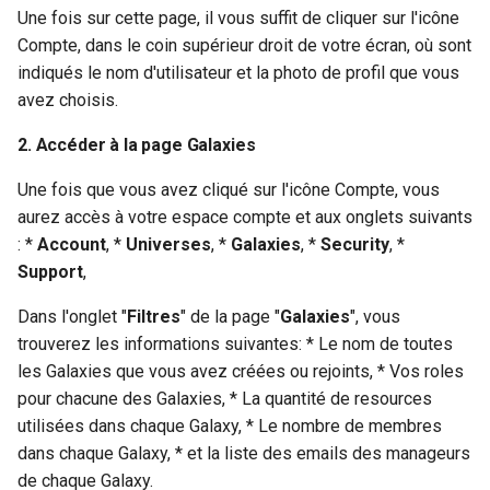
Quotas (WIP)
L'agent QEMU
s
Une fois sur cette page, il vous suffit de cliquer sur l'icône
Le mode Trunk
Compte, dans le coin supérieur droit de votre écran, où sont
e
indiqués le nom d'utilisateur et la photo de profil que vous
a
avez choisis.
r
2. Accéder à la page Galaxies
c
Une fois que vous avez cliqué sur l'icône Compte, vous
h
aurez accès à votre espace compte et aux onglets suivants
: *
Account
, *
Universes
, *
Galaxies
, *
Security
, *
i
Support
,
n
Dans l'onglet "
Filtres
" de la page "
Galaxies
", vous
g
trouverez les informations suivantes: * Le nom de toutes
les Galaxies que vous avez créées ou rejoints, * Vos roles
pour chacune des Galaxies, * La quantité de resources
utilisées dans chaque Galaxy, * Le nombre de membres
dans chaque Galaxy, * et la liste des emails des manageurs
de chaque Galaxy.