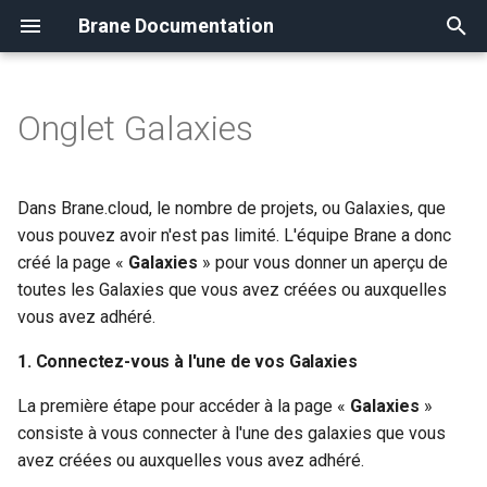
Brane Documentation
T
y
Onglet Galaxies
Configurer votre Galaxy
Présentation
FAQ
Créer une instance
Attacher un volume
Uploader une image
Les réseaux provider
Présentation
p
e
Les différents rôles
Migration Cloudcontrol vers
Administrer une instance
Créer un volume
Les formats d'images
Les réseaux self-service
Modification
Dans Brane.cloud, le nombre de projets, ou Galaxies, que
Openstack
(WIP)
t
vous pouvez avoir n'est pas limité. L'équipe Brane a donc
Gérer les membres de votre
Détacher un volume
Visibilité d'une image
Les groupes de securités
créé la page «
Galaxies
» pour vous donner un aperçu de
o
Galaxy
Instances
Redimensionner une insta
toutes les Galaxies que vous avez créées ou auxquelles
Redimentionner un volume
Partager une image
Les routeurs
s
vous avez adhéré.
Volumes
Les snapshots d'instance
t
Créer un snapshot de volu
Créer une image Windows
Les sous réseaux (WIP)
1. Connectez-vous à l'une de vos Galaxies
a
Images
Ajouter une clé ssh
La première étape pour accéder à la page «
Galaxies
»
Le service DHCP
r
consiste à vous connecter à l'une des galaxies que vous
Réseaux
L'agent cloud-init
avez créées ou auxquelles vous avez adhéré.
t
Les ports (WIP)