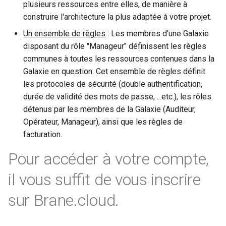
Quotas (WIP)
L'agent QEMU
plusieurs ressources entre elles, de manière à
s
Le mode Trunk
construire l'architecture la plus adaptée à votre projet.
e
Un ensemble de règles
: Les membres d'une Galaxie
a
disposant du rôle "Manageur" définissent les règles
communes à toutes les ressources contenues dans la
r
Galaxie en question. Cet ensemble de règles définit
c
les protocoles de sécurité (double authentification,
durée de validité des mots de passe, ...etc.), les rôles
h
détenus par les membres de la Galaxie (Auditeur,
i
Opérateur, Manageur), ainsi que les règles de
facturation.
n
g
Pour accéder à votre compte,
il vous suffit de vous inscrire
sur Brane.cloud.