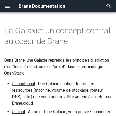
Brane Documentation
T
y
La Galaxie: un concept central
Guide Utilisateur
Présentation
FAQ
Création d'un compte
Configurer votre Galaxy
Créer une instance
Attacher un volume
Uploader une image
Les réseaux provider
Présentation
p
au coeur de Brane
e
Compte
Migration Cloudcontrol vers
Gérer la sécurité de votre
Les différents rôles
Administrer une instance
Créer un volume
Les formats d'images
Les réseaux self-service
Modification
Openstack
compte
(WIP)
t
Dans Brane, une Galaxie reprends les principes d'isolation
Galaxy
Gérer les membres de votr
Détacher un volume
Visibilité d'une image
Les groupes de securités
o
Instances
d'un "tenant" cloud, ou d'un "projet" dans la terminologie
Galaxy
Redimensionner une insta
OpenStack:
Redimentionner un volume
Partager une image
Les routeurs
s
Volumes
Les snapshots d'instance
t
Un contenant
: Une Galaxie contient toutes les
Créer un snapshot de volu
Créer une image Windows
Les sous réseaux (WIP)
ressources (machine, volume de stockage, routeur,
a
Images
Ajouter une clé ssh
DNS, ...etc.) que vous pourriez être amené à acheter sur
Le service DHCP
r
Brane.cloud.
Réseaux
L'agent cloud-init
t
Les ports (WIP)
Un liant
: Au sein d'une Galaxie, vous pouvez connecter